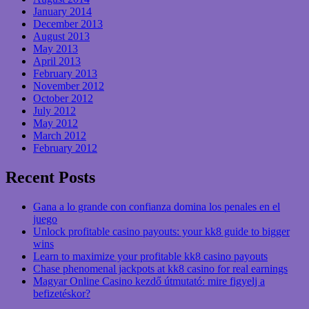
January 2014
December 2013
August 2013
May 2013
April 2013
February 2013
November 2012
October 2012
July 2012
May 2012
March 2012
February 2012
Recent Posts
Gana a lo grande con confianza domina los penales en el
juego
Unlock profitable casino payouts: your kk8 guide to bigger
wins
Learn to maximize your profitable kk8 casino payouts
Chase phenomenal jackpots at kk8 casino for real earnings
Magyar Online Casino kezdő útmutató: mire figyelj a
befizetéskor?