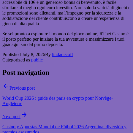
accessibile di 10€ e un generoso bonus di benvenuto, è facile
sfruttare al meglio ogni euro investito. Non solo la varietà di giochi e
le promozioni sono allettanti, ma l’impegno per la sicurezza e la
soddisfazione del cliente contribuiscono a creare un’esperienza di
gioco di alta qualità.
Se sei pronto a esplorare il mondo del gioco online, RTbet Casino è
il posto perfetto per iniziare la tua avventura e massimizzare i tuoi
guadagni sin dal primo deposito.
Published
July 8, 2026
By
lindadecoff
Categorized as
public
Post navigation
Previous post
World Cup 2026 : guide des paris en crypto pour Norvège-
Angleterre
Next post
Casino y Apuestas Mundial de Fútbol 2026 Argentina: diversión y
premios asegurados