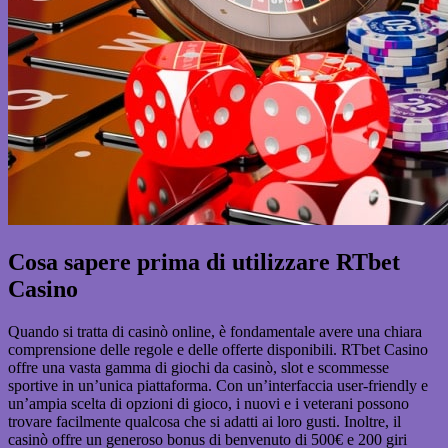
Cosa sapere prima di utilizzare RTbet
Casino
Quando si tratta di casinò online, è fondamentale avere una chiara
comprensione delle regole e delle offerte disponibili. RTbet Casino
offre una vasta gamma di giochi da casinò, slot e scommesse
sportive in un’unica piattaforma. Con un’interfaccia user-friendly e
un’ampia scelta di opzioni di gioco, i nuovi e i veterani possono
trovare facilmente qualcosa che si adatti ai loro gusti. Inoltre, il
casinò offre un generoso bonus di benvenuto di 500€ e 200 giri