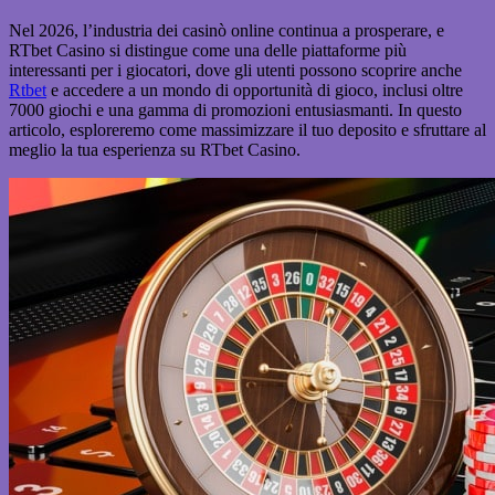
Nel 2026, l’industria dei casinò online continua a prosperare, e
RTbet Casino si distingue come una delle piattaforme più
interessanti per i giocatori, dove gli utenti possono scoprire anche
Rtbet
e accedere a un mondo di opportunità di gioco, inclusi oltre
7000 giochi e una gamma di promozioni entusiasmanti. In questo
articolo, esploreremo come massimizzare il tuo deposito e sfruttare al
meglio la tua esperienza su RTbet Casino.