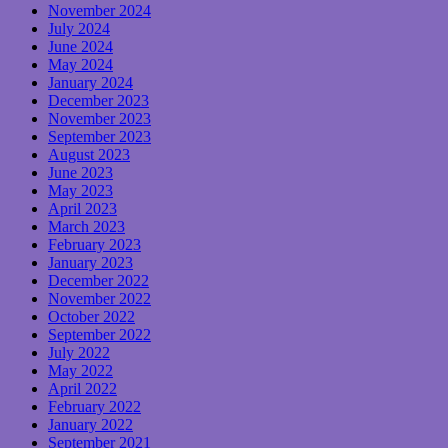
November 2024
July 2024
June 2024
May 2024
January 2024
December 2023
November 2023
September 2023
August 2023
June 2023
May 2023
April 2023
March 2023
February 2023
January 2023
December 2022
November 2022
October 2022
September 2022
July 2022
May 2022
April 2022
February 2022
January 2022
September 2021