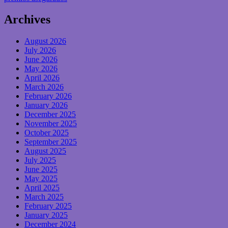
Archives
August 2026
July 2026
June 2026
May 2026
April 2026
March 2026
February 2026
January 2026
December 2025
November 2025
October 2025
September 2025
August 2025
July 2025
June 2025
May 2025
April 2025
March 2025
February 2025
January 2025
December 2024