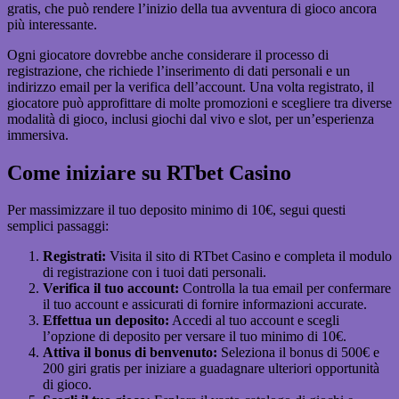
gratis, che può rendere l’inizio della tua avventura di gioco ancora
più interessante.
Ogni giocatore dovrebbe anche considerare il processo di
registrazione, che richiede l’inserimento di dati personali e un
indirizzo email per la verifica dell’account. Una volta registrato, il
giocatore può approfittare di molte promozioni e scegliere tra diverse
modalità di gioco, inclusi giochi dal vivo e slot, per un’esperienza
immersiva.
Come iniziare su RTbet Casino
Per massimizzare il tuo deposito minimo di 10€, segui questi
semplici passaggi:
Registrati:
Visita il sito di RTbet Casino e completa il modulo
di registrazione con i tuoi dati personali.
Verifica il tuo account:
Controlla la tua email per confermare
il tuo account e assicurati di fornire informazioni accurate.
Effettua un deposito:
Accedi al tuo account e scegli
l’opzione di deposito per versare il tuo minimo di 10€.
Attiva il bonus di benvenuto:
Seleziona il bonus di 500€ e
200 giri gratis per iniziare a guadagnare ulteriori opportunità
di gioco.