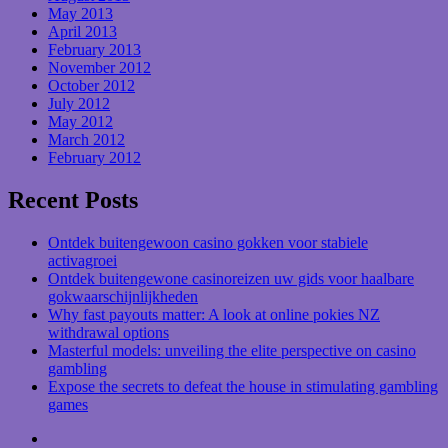
May 2013
April 2013
February 2013
November 2012
October 2012
July 2012
May 2012
March 2012
February 2012
Recent Posts
Ontdek buitengewoon casino gokken voor stabiele
activagroei
Ontdek buitengewone casinoreizen uw gids voor haalbare
gokwaarschijnlijkheden
Why fast payouts matter: A look at online pokies NZ
withdrawal options
Masterful models: unveiling the elite perspective on casino
gambling
Expose the secrets to defeat the house in stimulating gambling
games