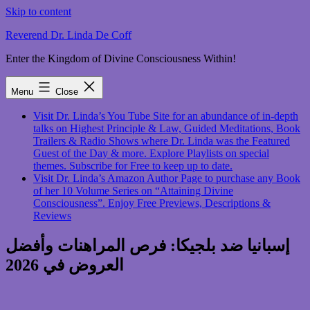
Skip to content
Reverend Dr. Linda De Coff
Enter the Kingdom of Divine Consciousness Within!
Menu
Close
Visit Dr. Linda’s You Tube Site for an abundance of in-depth
talks on Highest Principle & Law, Guided Meditations, Book
Trailers & Radio Shows where Dr. Linda was the Featured
Guest of the Day & more. Explore Playlists on special
themes. Subscribe for Free to keep up to date.
Visit Dr. Linda’s Amazon Author Page to purchase any Book
of her 10 Volume Series on “Attaining Divine
Consciousness”. Enjoy Free Previews, Descriptions &
Reviews
إسبانيا ضد بلجيكا: فرص المراهنات وأفضل
العروض في 2026