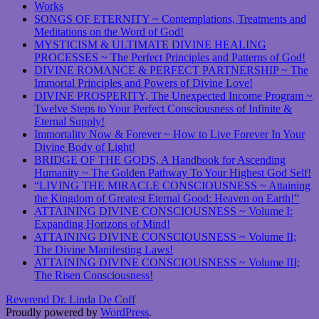
Works
SONGS OF ETERNITY ~ Contemplations, Treatments and
Meditations on the Word of God!
MYSTICISM & ULTIMATE DIVINE HEALING
PROCESSES ~ The Perfect Principles and Patterns of God!
DIVINE ROMANCE & PERFECT PARTNERSHIP ~ The
Immortal Principles and Powers of Divine Love!
DIVINE PROSPERITY, The Unexpected Income Program ~
Twelve Steps to Your Perfect Consciousness of Infinite &
Eternal Supply!
Immortality Now & Forever ~ How to Live Forever In Your
Divine Body of Light!
BRIDGE OF THE GODS, A Handbook for Ascending
Humanity ~ The Golden Pathway To Your Highest God Self!
“LIVING THE MIRACLE CONSCIOUSNESS ~ Attaining
the Kingdom of Greatest Eternal Good: Heaven on Earth!”
ATTAINING DIVINE CONSCIOUSNESS ~ Volume I:
Expanding Horizons of Mind!
ATTAINING DIVINE CONSCIOUSNESS ~ Volume II;
The Divine Manifesting Laws!
ATTAINING DIVINE CONSCIOUSNESS ~ Volume III;
The Risen Consciousness!
Reverend Dr. Linda De Coff
Proudly powered by
WordPress
.