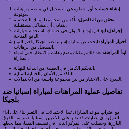
إنشاء حساب:
أول خطوة هي التسجيل في منصة مراهنات
موثوقة.
تحقق من التفاصيل:
تأكد من صحة معلوماتك الشخصية
لتفادي أي مشاكل مستقبلية.
إجراء إيداع:
قم بإيداع الأموال في حسابك باستخدام خيارات
الدفع المتاحة.
اختيار المباراة:
ابحث عن مباراة إسبانيا ضد بلجيكا واختر النوع
المفضل من الرهانات.
ابدأ المراهنة:
بعد ذلك، يمكنك وضع رهانك والانتظار حتى انتهاء
المباراة.
التحكم الكامل في العملية من البداية للنهاية.
التأكد من الأمان والحماية المالية.
القدرة على الاختيار من بين مجموعة واسعة من الاحتمالات.
تفاصيل عملية المراهنات لمباراة إسبانيا ضد
بلجيكا
مع اقتراب موعد المباراة، تبدأ الاحتمالات في التغير بناءً على أداء
الفرق وأي إصابات قد تؤثر على اللاعبين. إسبانيا تعتبر من الفرق
البارزة، وحصلت على المركز الثاني في تصنيف الفيفا، مما يجعلها
من المرشحين الأقوياء للفوز. من جهة أخرى، بلجيكا تحتل المركز