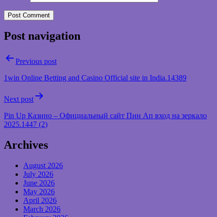
Post navigation
Previous post
1win Online Betting and Casino Official site in India.14389
Next post
Pin Up Казино – Официальный сайт Пин Ап вход на зеркало
2025.1447 (2)
Archives
August 2026
July 2026
June 2026
May 2026
April 2026
March 2026