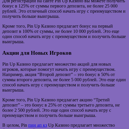
Для регистрации на сайте Pin Up Казино вы можете получить
бонус в 125% от суммы первого депозита, не более 25 000
рублей. Это отличный способ начать игру с преимуществом и
получить больше выигрыша.
Кроме того, Pin Up Казино предлагает бонус на первый
депозит в 100% от суммы, не более 10 000 рублей. Это еще
один способ начать игру с преимуществом и получить больше
выигрыша.
Акции для Новых Игроков
Pin Up Казино предлагает множество акций для новых
игроков, которые помогут начать игру с преимуществом.
Например, акция “Второй депозит” – это бонус в 50% от
суммы второго депозита, не более 5 000 рублей. Это еще один
способ начать игру с преимуществом и получить больше
выигрыша.
Кроме того, Pin Up Казино предлагает акцию “Третий
депозит” – это бонус в 25% от суммы третьего депозита, не
более 2 500 рублей. Это еще один способ начать игру с
преимуществом и получить больше выигрыша.
В целом, Pin
пин ап кз
Up Казино предлагает множество