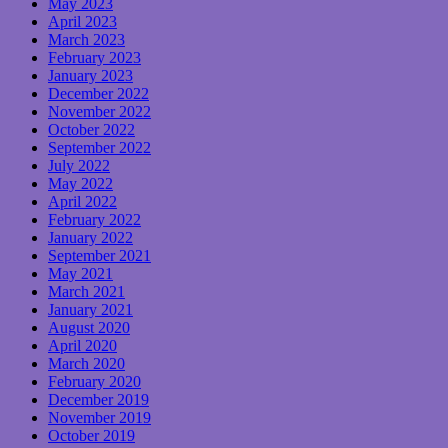
May 2023
April 2023
March 2023
February 2023
January 2023
December 2022
November 2022
October 2022
September 2022
July 2022
May 2022
April 2022
February 2022
January 2022
September 2021
May 2021
March 2021
January 2021
August 2020
April 2020
March 2020
February 2020
December 2019
November 2019
October 2019