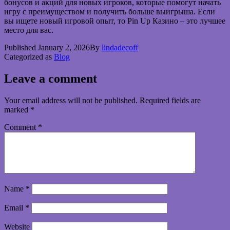
бонусов и акций для новых игроков, которые помогут начать
игру с преимуществом и получить больше выигрыша. Если
вы ищете новый игровой опыт, то Pin Up Казино – это лучшее
место для вас.
Published
January 2, 2026
By
lindadecoff
Categorized as
Blog
Leave a comment
Your email address will not be published.
Required fields are
marked
*
Comment
*
Name
*
Email
*
Website