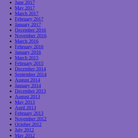
June 2017
May 2017
March 2017
February 2017
January 2017
December 2016
November 2016
March 2016
February 2016
January 2016
March 2015
February 2015
December 2014
September 2014
August 2014
January 2014
December 2013
August 2013
May 2013
April 2013
February 2013
November 2012
October 2012
July 2012
May 2012