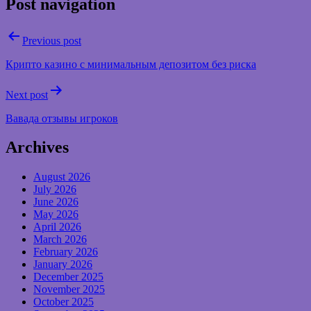
Post navigation
Previous post
Крипто казино с минимальным депозитом без риска
Next post
Вавада отзывы игроков
Archives
August 2026
July 2026
June 2026
May 2026
April 2026
March 2026
February 2026
January 2026
December 2025
November 2025
October 2025