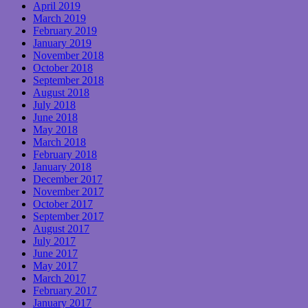
April 2019
March 2019
February 2019
January 2019
November 2018
October 2018
September 2018
August 2018
July 2018
June 2018
May 2018
March 2018
February 2018
January 2018
December 2017
November 2017
October 2017
September 2017
August 2017
July 2017
June 2017
May 2017
March 2017
February 2017
January 2017