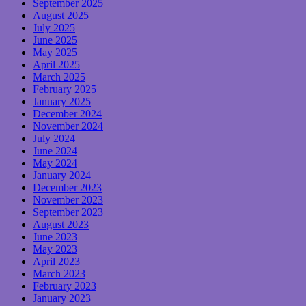
September 2025
August 2025
July 2025
June 2025
May 2025
April 2025
March 2025
February 2025
January 2025
December 2024
November 2024
July 2024
June 2024
May 2024
January 2024
December 2023
November 2023
September 2023
August 2023
June 2023
May 2023
April 2023
March 2023
February 2023
January 2023